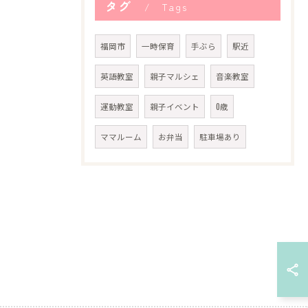
タグ
Tags
福岡市
一時保育
手ぶら
駅近
英語教室
親子マルシェ
音楽教室
運動教室
親子イベント
0歳
ママルーム
お弁当
駐車場あり