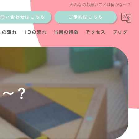
みんなのお願いごとは何かな〜？
お問い合わせはこちら
ご予約はこちら
約の流れ
1日の流れ
当園の特徴
アクセス
ブログ
土日
少人数制
イベント
な〜？
教室
育児サポート