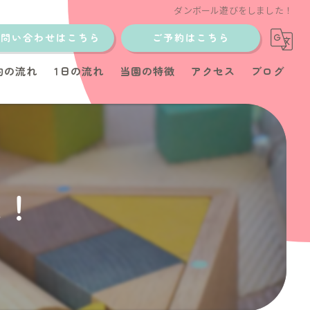
ダンボール遊びをしました！
お問い合わせはこちら
ご予約はこちら
約の流れ
1日の流れ
当園の特徴
アクセス
ブログ
土日
少人数制
イベント
た！
教室
育児サポート