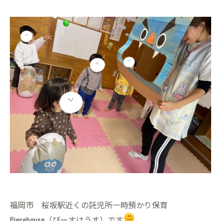
福岡市 桜坂駅近くの託児所一時預かり保育
Piecehouse（ぴーすはうす）です