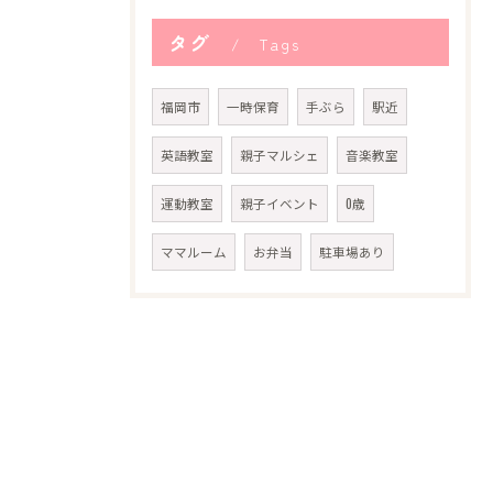
タグ
Tags
福岡市
一時保育
手ぶら
駅近
英語教室
親子マルシェ
音楽教室
運動教室
親子イベント
0歳
ママルーム
お弁当
駐車場あり