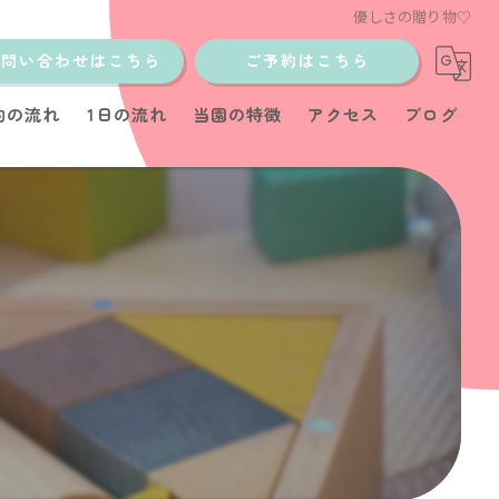
優しさの贈り物♡
お問い合わせはこちら
ご予約はこちら
約の流れ
1日の流れ
当園の特徴
アクセス
ブログ
土日
少人数制
イベント
教室
育児サポート