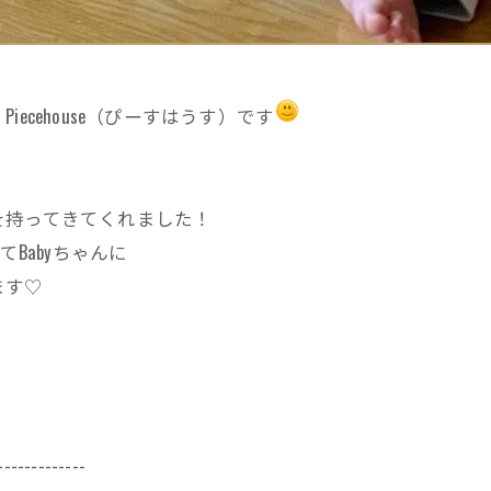
cehouse（ぴーすはうす）です
！
を持ってきてくれました！
Babyちゃんに
ます♡
-------------