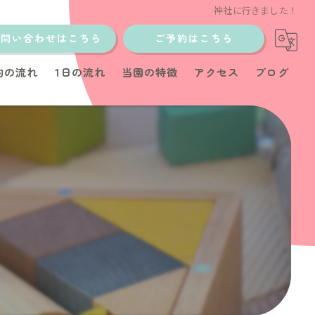
神社に行きました！
お問い合わせはこちら
ご予約はこちら
約の流れ
1日の流れ
当園の特徴
アクセス
ブログ
土日
少人数制
イベント
教室
育児サポート