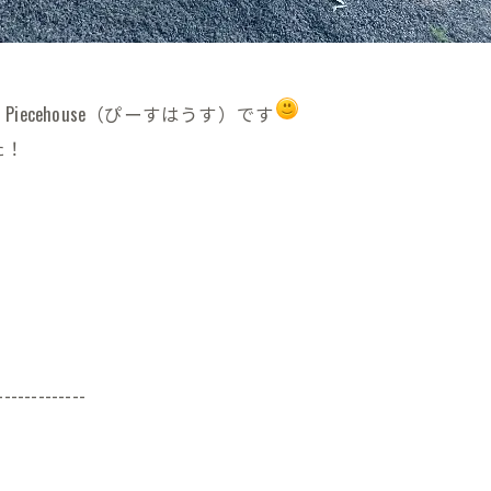
cehouse（ぴーすはうす）です
た！
-------------