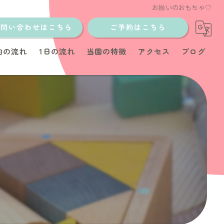
お揃いのおもちゃ♡
お問い合わせはこちら
ご予約はこちら
約の流れ
1日の流れ
当園の特徴
アクセス
ブログ
土日
少人数制
イベント
教室
育児サポート