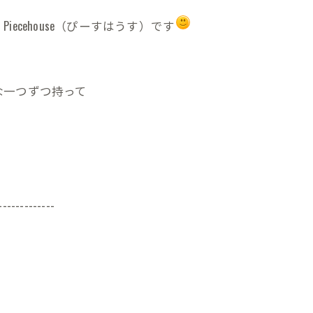
cehouse（ぴーすはうす）です
！
な一つずつ持って
-------------