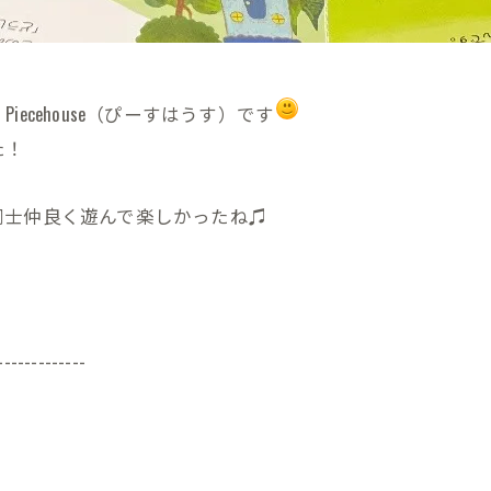
cehouse（ぴーすはうす）です
た！
同士仲良く遊んで楽しかったね♫
-------------