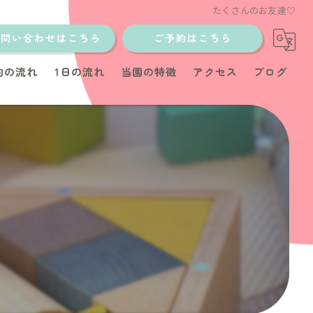
たくさんのお友達♡
お問い合わせはこちら
ご予約はこちら
約の流れ
1日の流れ
当園の特徴
アクセス
ブログ
土日
少人数制
イベント
教室
育児サポート