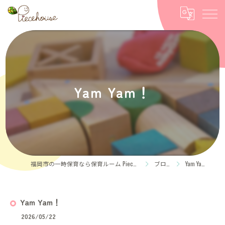
Yam Yam！
福岡市の一時保育なら保育ルーム Piece house
ブログ
Yam Yam！
Yam Yam！
2026/05/22