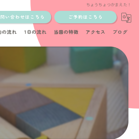
ちょうちょつかまえた！
お問い合わせはこちら
ご予約はこちら
約の流れ
1日の流れ
当園の特徴
アクセス
ブログ
土日
少人数制
イベント
！
教室
育児サポート