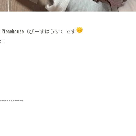
cehouse（ぴーすはうす）です
た！
-------------