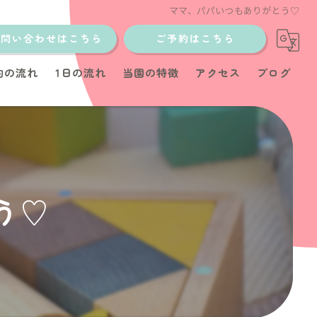
ママ、パパいつもありがとう♡
お問い合わせはこちら
ご予約はこちら
約の流れ
1日の流れ
当園の特徴
アクセス
ブログ
土日
少人数制
イベント
う♡
教室
育児サポート