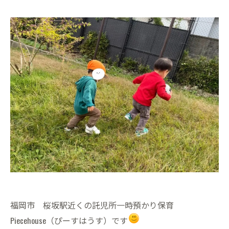
福岡市 桜坂駅近くの託児所一時預かり保育
Piecehouse（ぴーすはうす）です