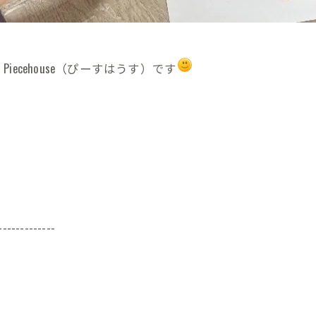
cehouse（ぴーすはうす）です
-------------