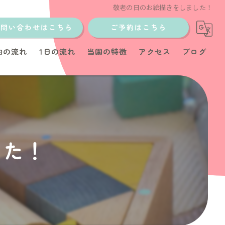
敬老の日のお絵描きをしました！
お問い合わせはこちら
ご予約はこちら
約の流れ
1日の流れ
当園の特徴
アクセス
ブログ
土日
少人数制
イベント
した！
教室
育児サポート