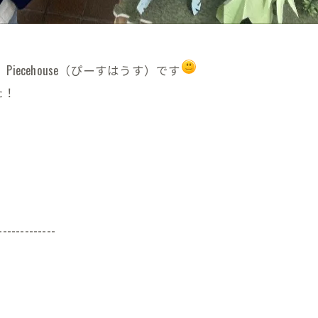
ecehouse（ぴーすはうす）です
た！
-------------