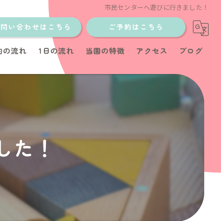
市民センターへ遊びに行きました！
お問い合わせはこちら
ご予約はこちら
約の流れ
1日の流れ
当園の特徴
アクセス
ブログ
土日
少人数制
イベント
した！
教室
育児サポート