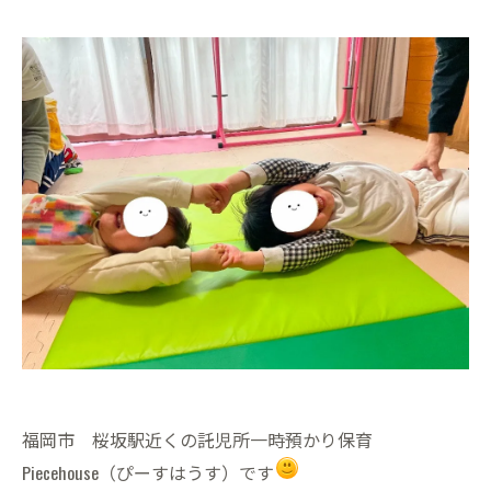
福岡市 桜坂駅近くの託児所一時預かり保育
Piecehouse（ぴーすはうす）です