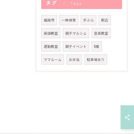
タグ
Tags
福岡市
一時保育
手ぶら
駅近
英語教室
親子マルシェ
音楽教室
運動教室
親子イベント
0歳
ママルーム
お弁当
駐車場あり