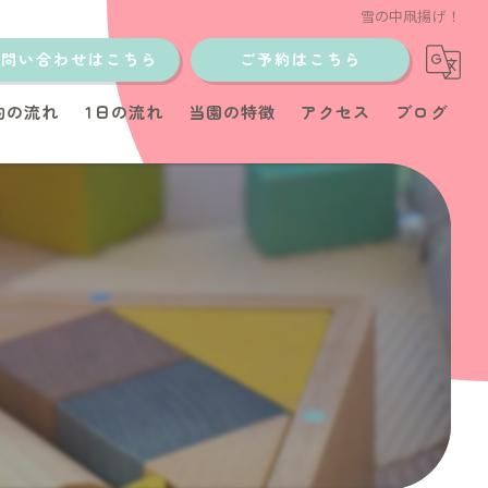
雪の中凧揚げ！
お問い合わせはこちら
ご予約はこちら
約の流れ
1日の流れ
当園の特徴
アクセス
ブログ
土日
少人数制
イベント
教室
育児サポート