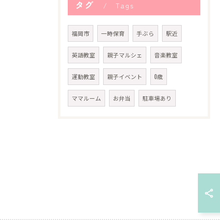
タグ
Tags
福岡市
一時保育
手ぶら
駅近
英語教室
親子マルシェ
音楽教室
運動教室
親子イベント
0歳
ママルーム
お弁当
駐車場あり