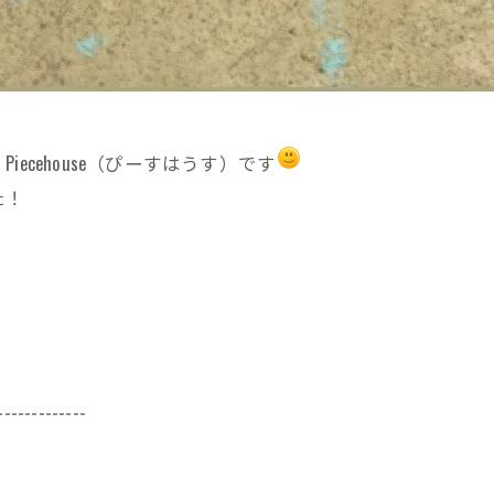
cehouse（ぴーすはうす）です
た！
-------------