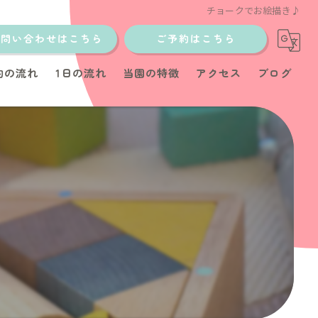
チョークでお絵描き♪
お問い合わせはこちら
ご予約はこちら
約の流れ
1日の流れ
当園の特徴
アクセス
ブログ
土日
少人数制
イベント
教室
育児サポート