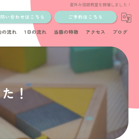
夏休み宿題教室を開催しました！
お問い合わせはこちら
ご予約はこちら
約の流れ
1日の流れ
当園の特徴
アクセス
ブログ
土日
少人数制
イベント
した！
教室
育児サポート