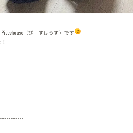
cehouse（ぴーすはうす）です
た！
！
-------------