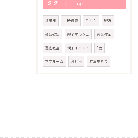
タグ
Tags
福岡市
一時保育
手ぶら
駅近
英語教室
親子マルシェ
音楽教室
運動教室
親子イベント
0歳
ママルーム
お弁当
駐車場あり