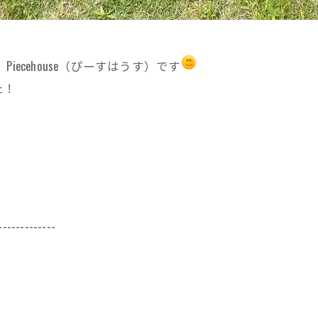
ecehouse（ぴーすはうす）です
た！
-------------