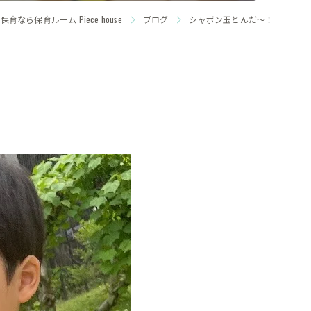
育なら保育ルーム Piece house
ブログ
シャボン玉とんだ〜！