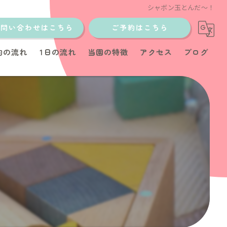
シャボン玉とんだ〜！
お問い合わせはこちら
ご予約はこちら
約の流れ
1日の流れ
当園の特徴
アクセス
ブログ
土日
少人数制
イベント
教室
育児サポート