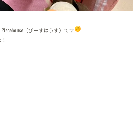
cehouse（ぴーすはうす）です
た！
-------------