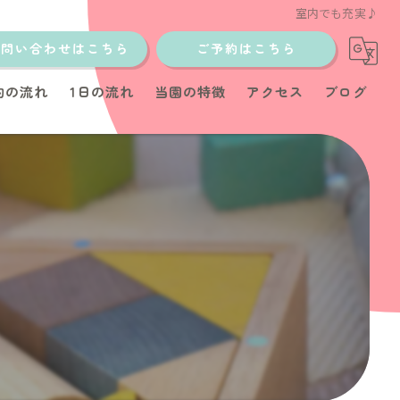
室内でも充実♪
お問い合わせはこちら
ご予約はこちら
約の流れ
1日の流れ
当園の特徴
アクセス
ブログ
土日
少人数制
イベント
教室
育児サポート