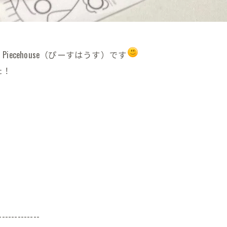
cehouse（ぴーすはうす）です
た！
-------------