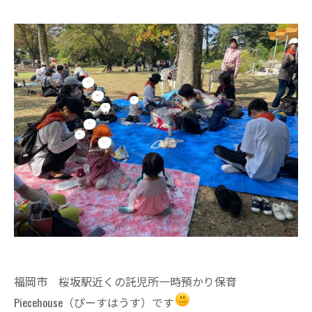
福岡市 桜坂駅近くの託児所一時預かり保育
Piecehouse（ぴーすはうす）です