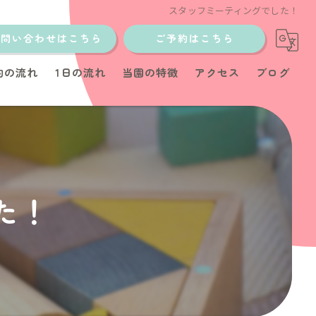
スタッフミーティングでした！
お問い合わせはこちら
ご予約はこちら
約の流れ
1日の流れ
当園の特徴
アクセス
ブログ
土日
少人数制
イベント
た！
教室
育児サポート