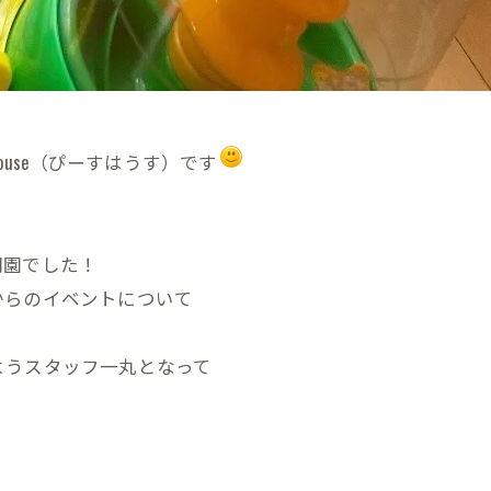
ouse（ぴーすはうす）です
！
開園でした！
からのイベントについて
ようスタッフ一丸となって