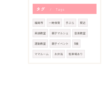
タグ
Tags
福岡市
一時保育
手ぶら
駅近
英語教室
親子マルシェ
音楽教室
運動教室
親子イベント
0歳
ママルーム
お弁当
駐車場あり