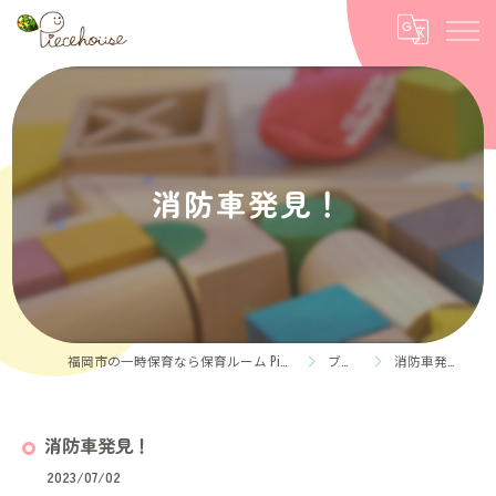
消防車発見！
福岡市の一時保育なら保育ルーム Piece house
ブログ
消防車発見！
消防車発見！
2023/07/02