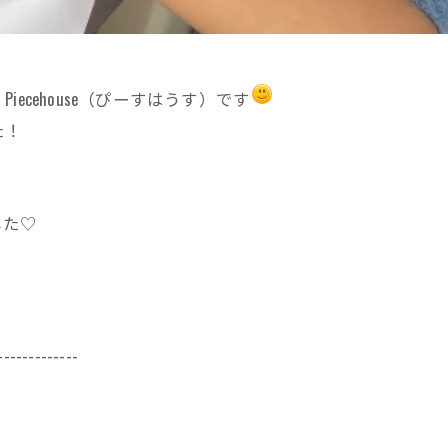
cehouse（ぴーすはうす）です
た！
した♡
-------------