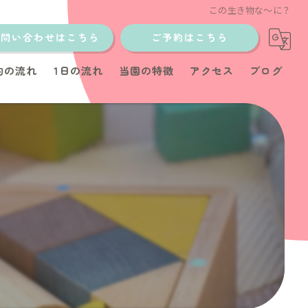
この生き物な〜に？
お問い合わせはこちら
ご予約はこちら
約の流れ
1日の流れ
当園の特徴
アクセス
ブログ
土日
少人数制
イベント
教室
育児サポート