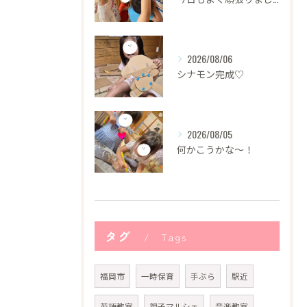
2026/08/06
シナモン完成♡
2026/08/05
何かこうかな〜！
タグ
Tags
福岡市
一時保育
手ぶら
駅近
英語教室
親子マルシェ
音楽教室