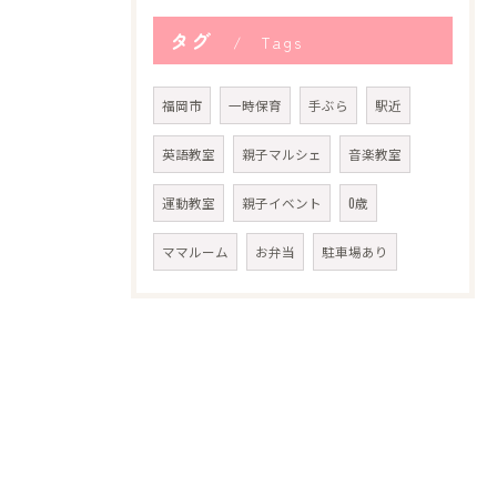
タグ
Tags
福岡市
一時保育
手ぶら
駅近
英語教室
親子マルシェ
音楽教室
運動教室
親子イベント
0歳
ママルーム
お弁当
駐車場あり